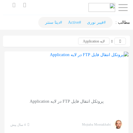
اشتراک
گذاری
مطالب :‌
#فیبر نوری
#Active
#دیتا سنتر
با
لایه Application
استفاده
از
روش‌های
زیر
می‌توانید
این
صفحه
پروتکل انتقال فایل FTP در لایه Application
را
با
دوستان
Mojtaba Montakhabi
4 سال پیش
خود