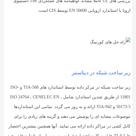
بررسی های UL کاملا مشابه گواهینامه های عملکردی Tier انستیتوی
پا یا استاندارد اروپایی EN 50600 توسط CIS است.
یر ساخت شبکه در دیتاسنتر
زیر ساخت شبکه در مرکز داده توسط استاندارد های TIA-568 و ISO-
11801 از طریق چندین استاندارد شامل ، ISO 24764 ، CENELEC EN
50173-5 و TIA-942 ارائه و به روز می گردد. تمامی این استانداردها
وضوعات مشابه ای را پوشش می دهند و گزینه های زیادی را برای
ابل کشی در مراکز داده ارائه می نمایند. آنها همچنین بیشترین اختصار
ها یا TLA ها (سه کلمه اختصاری) را نسبت به سایر استاندارد ها در خود