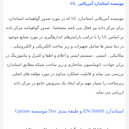
وسسه استاندارد آمریکایی UL
موسسه آمریکایی استاندارد UL که در مورد صدور گواهینامه استاندارد
رای مرکز داده نیز فعال می باشد مشخصا : صدور گواهینامه مرکز داده
بر اساس UL را با ترکیب پارامترهای اندازهگیری در مورد صنایع موجود
ر دیتا سنتر ها شامل تجهیزات و زیر ساخت الکتریکی و الکترونیکی ،
انیکی ، امنیتی ، سیستم ایمنی و اعلام و اطفا و کنترل و مانتیورینگ در
رابر حوادث، اتوماسیون ساختاری و زیر ساخت شبکه مطابق استاندارد
ررسی می نماید و قابلیت عملکرد مداوم در مورد مؤلفه های اصلی
یرساخت را بسیار مهم برای ایجاد یک سرویس جامع در مرکز داده
زیابی می نماید.
دارد EN-50600 و طبقه بندی Tier موسسه Uptime