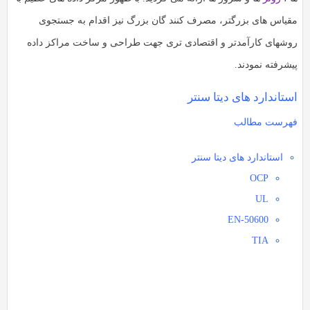
به
به
قیاس های بزرگتر، مصرف کنند گان بزرگ نیز اقدام به جستجوی
اشتراک
اشتراک
وشهای کارآمدتر و اقتصادی تری جهت طراحی و ساخت مراکز داده
بگذارید.
بگذارید.
یشرفته نمودند.
کپی
ستاندارد های دیتا سنتر
کپی
لینک
لینک
هرست مطالب
استاندارد های دیتا سنتر
OCP
UL
EN-50600
TIA