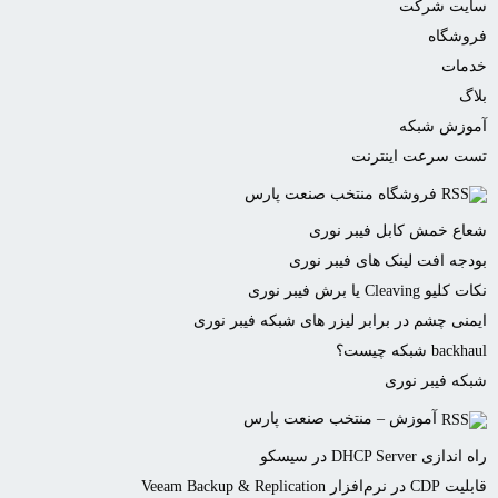
یت شرکت
وشگاه
مات
گ
وزش شبکه
ت سرعت اینترنت
فروشگاه منتخب صنعت پارس
ع خمش کابل فیبر نوری
جه افت لینک های فیبر نوری
 Cleaving یا برش فیبر نوری
نی چشم در برابر لیزر های شبکه فیبر نوری
ba شبکه چیست؟
ه فیبر نوری
آموزش – منتخب صنعت پارس
ازی DHCP Server در سیسکو
‌افزار Veeam Backup & Replication