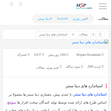
اشتراک
اشتراک
گذاری
گذاری
لب :‌
#فیبر نوری
#Active
#دیتا سنتر
با
با
مقالات
استاندارد های دیتا سنتر
استفاده
استفاده
از
از
روش‌های
روش‌های
Mojtaba Montakhabi
2304 روز پیش
SSL𐏒𐏒
زیر
زیر
می‌توانید
می‌توانید
بازدید 2099
بدون دیدگاه
فیبر نوری
مقالات
این
این
صفحه
صفحه
را
استاندارد های دیتا سنتر
را
با
با
تاندارد های دیتا سنتر،
تا چندی پیش، معماری دیتا سنتر ها معمولا بر
دوستان
دوستان
ساس طرح های ارائه شده توسط تولید کنندگان سخت افزار ها
سوئیچ
خود
خود
ا ،
روتر
ها و سرور ها ارائه می گردید. با ظهور مرکز داده های عظیم با