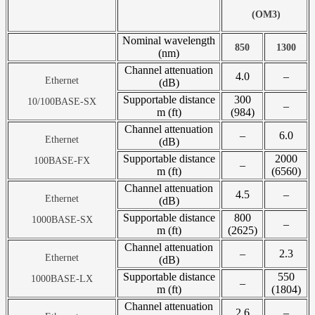
(OM3)
Nominal wavelength
850
1300
(nm)
Channel attenuation
4.0
–
Ethernet
(dB)
Supportable distance
300
10/100BASE-SX
–
m (ft)
(984)
Channel attenuation
–
6.0
Ethernet
(dB)
Supportable distance
2000
100BASE-FX
–
m (ft)
(6560)
Channel attenuation
4.5
–
Ethernet
(dB)
Supportable distance
800
1000BASE-SX
–
m (ft)
(2625)
Channel attenuation
–
2.3
Ethernet
(dB)
Supportable distance
550
1000BASE-LX
–
m (ft)
(1804)
Channel attenuation
2.6
–