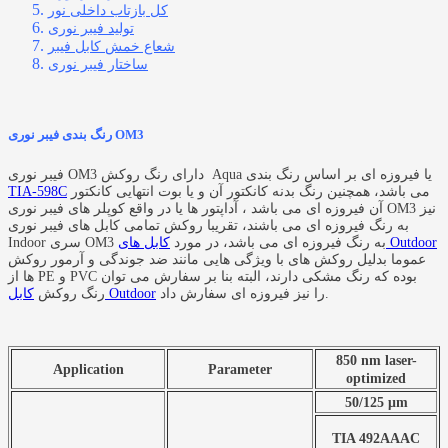
کل بازتاب داخلی نور
تولید فیبر نوری
شعاع خمش کابل فیبر
ساختار فیبر نوری
رنگ بندی فیبر نوری OM3
فیبر نوری OM3 دارای رنگ روکش Aqua یا فیروزه ای بر اساس رنگ بندی
می باشد، همچنین رنگ بدنه کانکتور آن و یا بوت انتهایی کانکتور
TIA-598C
آن فیروزه ای می باشد ، آداپتور ها یا در واقع کوپلر های فیبر نوری OM3 نیز
به رنگ فیروزه ای می باشند، تقریبا روکش تمامی کابل های فیبر نوری
کابل های Outdoor
Indoor سری OM3 به رنگ فیروزه ای می باشد، در مورد
عموما بدلیل روکش های با ویژگی هایی مانند ضد جوندگی و آرمور روکش
ها از PE و PVC بوده که رنگ مشکی دارند، البته بنا بر سفارش می توان
را نیز فیروزه ای سفارش داد.
کابل Outdoor
رنگ روکش
850 nm laser-
Application
Parameter
optimized
50/125 μm
TIA 492AAAC