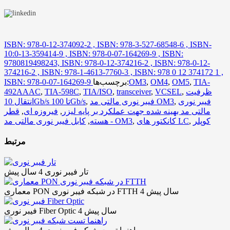
ISBN: 978-0-12-374092-2 , ISBN: 978-3-527-68548-6 , ISBN-
10:0-13-359414-9 , ISBN: 978-0-07-164269-9 , ISBN:
9780819498243, ISBN: 978-0-12-374216-2 , ISBN: 978-0-12-
374216-2 , ISBN: 978-1-4613-7760-3 , ISBN: 978 0 12 374172 1 ,
TIA-
,
OM5
,
OM4
,
OM3
برچسب‌ها:
ISBN: 978-0-07-164269-9
ظرفیت
,
VCSEL
,
transceiver
,
TIA/ISO
,
TIA-598C
,
492AAAC
فیبر نوری
,
فیبر نوری مالتی مد OM3
,
انتقال 10Gb/s تا 100Gb/s
مالتی مد بهینه شده جهت عملکرد بر پایه لیزر
,
فیروزه ای
,
قطر
کوپلر
,
کانکتور های LC
,
کابل فیبر نوری مالتی مد - OM3
هسته
,
مرتبط
تار فیبر نوری
4 سال پیش
4 سال پیش
معماری PON در شبکه فیبر نوری FTTH
4 سال پیش
فیبر نوری Fiber Optic