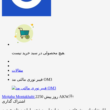
هیچ محصولی در سبد خرید نیست.
مقالات
فیبر نوری مالتی مد OM3
AKW.𐏒𐏒𐏑
2250 روز پیش
Mojtaba Montakhabi
اشتراک گذاری
با استفاده از روش‌های زیر می‌توانید این صفحه را با دوستان خود به