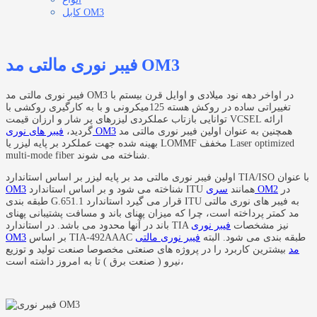
کابل OM3
فیبر نوری مالتی مد OM3
فیبر نوری مالتی مد OM3 در اواخر دهه نود میلادی و اوایل قرن بیستم با
تغییراتی ساده در روکش هسته 125میکرونی و با به کارگیری روکشی با
توانایی بازتاب عملکردی لیزرهای پر شار و ارزان قیمت VCSEL ارائه
همچنین به عنوان اولین فیبر نوری مالتی مد
فیبر های نوری OM3
گردید،
بهینه شده جهت عملکرد بر پایه لیزر یا LOMMF مخفف Laser optimized
multi-mode fiber شناخته می شوند.
اولین فیبر نوری مالتی مد بر پایه لیزر بر اساس استاندارد TIA/ISO با عنوان
در
سری OM2
شناخته می شود و بر اساس استاندارد ITU همانند
OM3
طبقه بندی G.651.1 قرار می گیرد استاندارد ITU به فیبر های نوری مالتی
مد کمتر پرداخته است، چرا که میزان پهنای باند و مسافت پشتیبانی پهنای
باند در آنها محدود می باشد. در استاندارد TIA نیز مشخصات
فیبر نوری
بر اساس TIA-492AAAC طبقه بندی می شود. البته
فیبر نوری مالتی
OM3
مد
بیشترین کاربرد را در پروژه های صنعتی مخصوصا صنعت تولید و توزیع
نیرو ( صنعت برق ) تا به امروز داشته است،