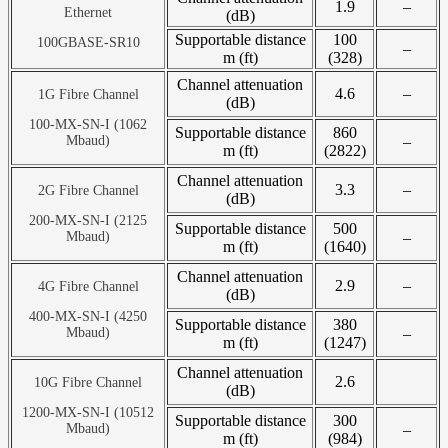
1.9
–
Ethernet
(dB)
Supportable distance
100
100GBASE-SR10
–
m (ft)
(328)
Channel attenuation
4.6
–
1G Fibre Channel
(dB)
100-MX-SN-I (1062
Supportable distance
860
Mbaud)
–
m (ft)
(2822)
Channel attenuation
3.3
–
2G Fibre Channel
(dB)
200-MX-SN-I (2125
Supportable distance
500
Mbaud)
–
m (ft)
(1640)
Channel attenuation
2.9
–
4G Fibre Channel
(dB)
400-MX-SN-I (4250
Supportable distance
380
Mbaud)
–
m (ft)
(1247)
Channel attenuation
2.6
10G Fibre Channel
(dB)
1200-MX-SN-I (10512
Supportable distance
300
Mbaud)
–
m (ft)
(984)