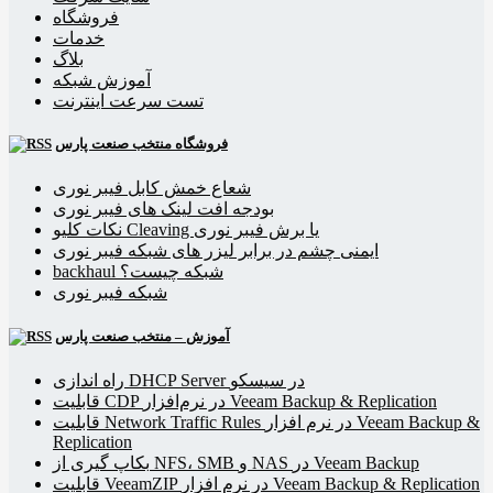
فروشگاه
خدمات
بلاگ
آموزش شبکه
تست سرعت اینترنت
فروشگاه منتخب صنعت پارس
شعاع خمش کابل فیبر نوری
بودجه افت لینک های فیبر نوری
نکات کلیو Cleaving یا برش فیبر نوری
ایمنی چشم در برابر لیزر های شبکه فیبر نوری
backhaul شبکه چیست؟
شبکه فیبر نوری
آموزش – منتخب صنعت پارس
راه اندازی DHCP Server در سیسکو
قابلیت CDP در نرم‌افزار Veeam Backup & Replication
قابلیت Network Traffic Rules در نرم افزار Veeam Backup &
Replication
بکاپ گیری از NFS، SMB و NAS در Veeam Backup
قابلیت VeeamZIP در نرم افزار Veeam Backup & Replication