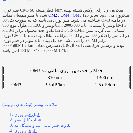
فیبر نوری OM3 با قطر هسته 50µm میکرون و دارای روکش هسته بهینه
با سایز 125µm میکرون می
OM5
,
OM4
,
OM2
شده با قطر همسان همانند
باشد که به صورت 50/125µm شناخته می شود. فیبر نوری OM3 در دامنه
طول موج 850nm نانومتر و 1300nm نانومتر با پشتیبانی باند 2000/500MHz-
km و افت معمول برابر 3/1dB/km 3.5/1.5 dB/km عملیاتی می گردد. فیبر
نوری OM3 توانایی انتقال پهنای باند 10Gb در 300 متر و 100Gb در 70 متر را
دارا می باشد. حداقل پهنای باند موثر در فیبر نوری OM3 برابر
2000/500MHz-km بوده و پوشش فرکانسی ایده آل قابل دسترس معادل
می باشد.
1500 MHz*km / 500 MHz*km
حداکثر افت فیبر نوری مالتی مد OM3
850 nm
1300 nm
OM3
3.5 dB/km
1.5 dB/km
اطلاعات بیشتر (لینک های مرتبط):
کابل فیبر نوری
انتخاب کابل فیبر
تفاوت فیبر مالتی مد و سینگل مد
تار فیبر نوری