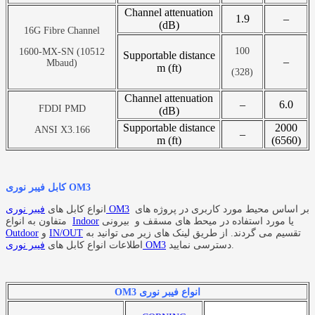
Channel attenuation
1.9
–
(dB)
16G Fibre Channel
100
1600-MX-SN (10512
Supportable distance
–
Mbaud)
m (ft)
(328)
Channel attenuation
–
6.0
FDDI PMD
(dB)
Supportable distance
2000
ANSI X3.166
–
m (ft)
(6560)
کابل فیبر نوری OM3
بر اساس محیط مورد کاربری در پروژه های
فیبر نوری OM3
انواع کابل های
یا مورد استفاده در میحط های مسقف و بیرونی
Indoor
متفاون به انواع
تقسیم می گردند. از طریق لینک های زیر می توانید به
IN/OUT
و
Outdoor
دسترسی نمایید.
فیبر نوری OM3
اطلاعات انواع کابل های
انواع فیبر نوری OM3