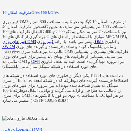
ظرفیت انتقال 10Gb/s تا 100Gb/s
فیبر نوری OM3 از ظرفیت انتقال 10 گیگابیت در ثانیه تا مسافت 300 متر و
همچنین ظرفیت انتقال 40G تا مسافت 100 متر پشتیبانی می نماید، همچنین
انتقال ظرفیت های 100G و 400G و 200G نیز تا مسافت 70 متر به شکل به
بهره گیری از کانال های 10G موازی با استفاده از راه حل های MPO/MTP با
و فناوری
فیبر نوری OM5
میسر می باشد. با ارائه
فیبر های نوری OM3
و مالتی پلکسینگ کوتاه و ساده، فرستنده و گیرنده های نوری
SWDM
transceiver مالتی مد نیز همانند سری OM5 ظرفیت های بیشتری را پشتیبانی
می نمایند، پشتیبانی از ظرفیت های پهنای باند بیشتر برای فیبر های نوری
نیز امروزه مهیا گردیده است البته به لطف فناوری
OM4
مالتی مد OM3 و
های مورد استفاده در شبکه سینگل مد ( مالتی پلکسینگ).
یکی دیگر از فناوری های مورد استفاده در شبکه های FTTH یا transceiver
آن سری Bi- directional اصطلاحا فرستنده گیرنده های دوطرفه که در شبکه
سینگل مد بسیار شناخته شده بوده اند نیز امروزه برای فیبر های نوری
مالتی مد طراحی و ارائه می گردند و توانایی انتقال دوطرفه تا 100G را
برای سری OM3 تا مسافت 70 روی دو کور با کانکتور های LC در هر انتها
میسر می سازد. ( QSFP-100G-SRBD )
مشخصات فنی OM3