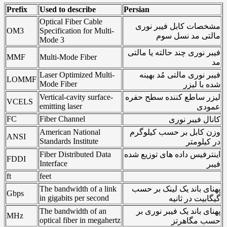
Prefix
Used to describe
Persian
Optical Fiber Cable
مشخصات کابل فیبر نوری
OM3
Specification for Multi-
مالتی مد نسل سوم
Mode 3
فیبر نوری چند حالته یا مالتی
MMF
Multi-Mode Fiber
مد
فیبر نوری مالتی مُد بهینه
Laser Optimized Multi-
LOMMF
Mode Fiber
شده با لیزر
لیزر ساطع کننده سطح حفره
Vertical-cavity surface-
VCELS
emitting laser
عمودی
FC
Fiber Channel
کانال فیبر نوری
وزن کابل بر حسب کیلوگرم
American National
ANSI
Standards Institute
در کیلومتر
اینترفیس داده های توزیع شده
Fiber Distributed Data
FDDI
Interface
فیبر
ft
feet
پهنای باند یک لینک بر حسب
The bandwidth of a link
Gbps
in gigabits per second
گیگابیت در ثانیه
پهنای باند یک فیبر نوری بر
The bandwidth of an
MHz
optical fiber in megahertz
حسب مگاهرتز